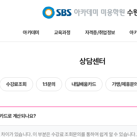
아카데미
교육과정
자격증/취업정보
아카
교육과정
자격증/취업정보
아카데미 
상담센터
메이크업
채용/취업정보
아카데미 
네일아트
자격증정보
이벤트
수강료조회
1:1문의
내일배움카드
가맹/제휴문
헤어
자료실
수강생작
에스테틱
수강생인
단과
수업및실습
 카드로 계산되나요?
합격자현
방송국견학/행
차이가 있습니다. 이 부분은 수강료 조회문의를 통하여 쉽게 알 수 있습니다.