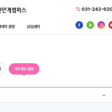
031-242-62
데미 광장
상담센터
광장
상담센터
뉴스
수강료조회
1:1 문의
의
자주묻는질문
품
내일배움카드
터뷰
가맹/제휴문의
후기
자주묻는질문
황
사일정